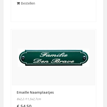
Bestellen
Emaille Naamplaatjes
8x2,2 /11,5x2,7cm
€ 54,50