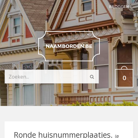
INLOGGEN
0
Ronde huisnummerplaatjes.
(ø